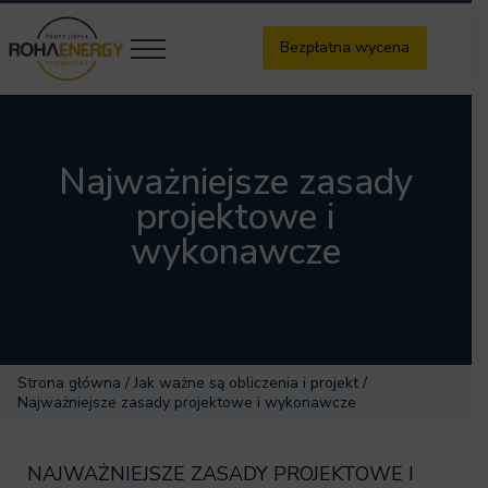
Przejdź do treści
Skip to header right navigation
Skip to site footer
Bezpłatna wycena
Menu
RohaEnergy - pompy ciepła, fotowoltai
Najważniejsze zasady
projektowe i
wykonawcze
Strona główna
/
Jak ważne są obliczenia i projekt
/
Najważniejsze zasady projektowe i wykonawcze
NAJWAŻNIEJSZE ZASADY PROJEKTOWE I