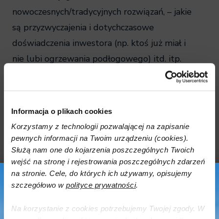
nowoczesnych/tradycyjnych rozwiązań, – jakie
są przyzwyczajenia i dotychczasowe
doświadczenia inwestora (np. ktoś już miał i
nie lubi ogrzewania podłogowego) itd. itp.
Proszę zapytać Państwa projektanta, czy wziął
te elementy pod uwagę.
Chcąc, by klimat
wewnątrz pomieszczeń był optymalny,
Informacja o plikach cookies
projektant ma następujące możliwości
Korzystamy z technologii pozwalającej na zapisanie
wyboru:
1.
Musi zaprojektować co najmniej
pewnych informacji na Twoim urządzeniu (cookies).
Służą nam one do kojarzenia poszczególnych Twoich
wentylację mechaniczną, która jest niezależna
wejść na stronę i rejestrowania poszczególnych zdarzeń
od temperatur i warunków panujących na
×
na stronie. Cele, do których ich używamy, opisujemy
zewnątrz. Chroniąc portfel inwestora
szczegółowo w
polityce prywatności
.
zaprojektuje wentylację mechaniczną z
Na korzystanie z cookies potrzebujemy Twojej zgody. W
odzyskiem ciepła – jedyny tak efektywny,