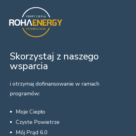
Przejdź do treści
Skip to header right navigation
Skip to site footer
Skorzystaj z naszego
wsparcia
i otrzymaj dofinansowanie w ramach
programów:
Moje Ciepło
Czyste Powietrze
Mój Prąd 6.0