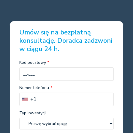
Umów się na bezpłatną
konsultację. Doradca zadzwoni
w ciągu 24 h.
Kod pocztowy
*
Numer telefonu
*
+1
Typ inwestycji