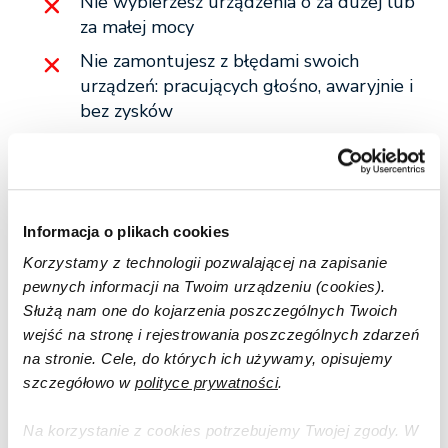
Nie wybierzesz urządzenia o za dużej lub
za małej mocy
Nie zamontujesz z błędami swoich
urządzeń: pracujących głośno, awaryjnie i
bez zysków
Nie zostaniesz sam z serwisem
Oferta RohaEnergy
Informacja o plikach cookies
Korzystamy z technologii pozwalającej na zapisanie
pewnych informacji na Twoim urządzeniu (cookies).
Służą nam one do kojarzenia poszczególnych Twoich
wejść na stronę i rejestrowania poszczególnych zdarzeń
na stronie. Cele, do których ich używamy, opisujemy
szczegółowo w
polityce prywatności
.
Na korzystanie z cookies potrzebujemy Twojej zgody. W