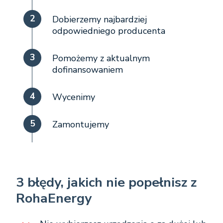
2
Dobierzemy najbardziej
odpowiedniego producenta
3
Pomożemy z aktualnym
dofinansowaniem
4
Wycenimy
5
Zamontujemy
3 błędy, jakich nie popełnisz z
RohaEnergy