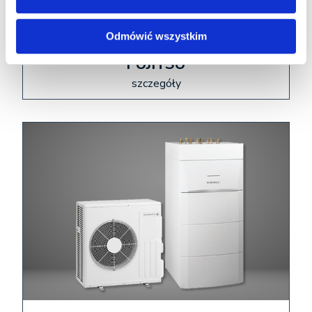
Odmówić wszystkim
POMPA CIEPŁA
FUJITSU
szczegóły